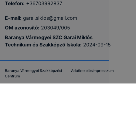
Telefon:
+36703992837
E-mail:
garai.siklos@gmail.com
OM azonosító:
203049/005
Baranya Vármegyei SZC Garai Miklós
Technikum és Szakképző Iskola
:
2024-09-15
Baranya Vármegyei Szakképzési
Adatkezelés
Impresszum
Centrum