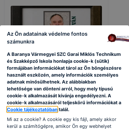
Az Ön adatainak védelme fontos
számunkra
A Baranya Vármegyei SZC Garai Miklós Technikum
és Szakképző Iskola honlapja cookie-k (sütik)
formájában információkat tárol az Ön böngészésre
használt eszközén, amely információk személyes
Búcsúzunk Nagy Istvántól 🖤
adatnak minősülhetnek. Az alábbiakban
Búcsúzunk Nagy Istvántól 🖤 Mély fájdalommal
lehetősége van dönteni arról, hogy mely típusú
búcsúzunk Nagy Istvántól, iskolánk egykori
cookie-k alkalmazását kívánja engedélyezni. A
tanárától, aki most már odafentről tekint
cookie-k alkalmazásáról teljeskörű információkat a
szeretett éttermére, és talán néha ránk is.
Cookie tájékoztatóban
talál.
2026. júl. 28.
admin
Mi az a cookie? A cookie egy kis fájl, amely akkor
kerül a számítógépre, amikor Ön egy webhelyet