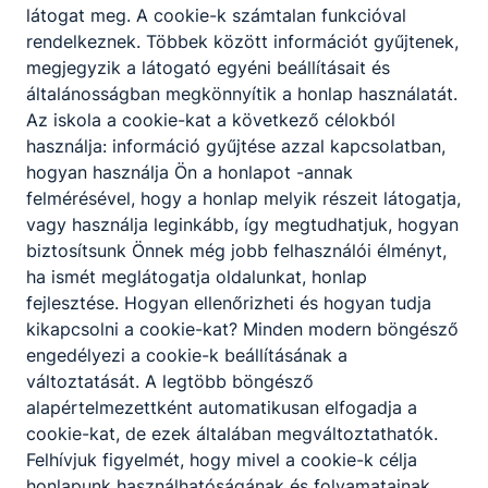
látogat meg. A cookie-k számtalan funkcióval
rendelkeznek. Többek között információt gyűjtenek,
megjegyzik a látogató egyéni beállításait és
általánosságban megkönnyítik a honlap használatát.
Az iskola a cookie-kat a következő célokból
használja: információ gyűjtése azzal kapcsolatban,
hogyan használja Ön a honlapot -annak
felmérésével, hogy a honlap melyik részeit látogatja,
vagy használja leginkább, így megtudhatjuk, hogyan
biztosítsunk Önnek még jobb felhasználói élményt,
ha ismét meglátogatja oldalunkat, honlap
Felnőtt képzések a Garaiban
fejlesztése. Hogyan ellenőrizheti és hogyan tudja
kikapcsolni a cookie-kat? Minden modern böngésző
Jelentkezz hozzánk, ha egy új szakmát
engedélyezi a cookie-k beállításának a
szeretnél megtanulni! garai.siklos@gmail.com
változtatását. A legtöbb böngésző
2026. júl. 23.
admin
alapértelmezettként automatikusan elfogadja a
cookie-kat, de ezek általában megváltoztathatók.
Felhívjuk figyelmét, hogy mivel a cookie-k célja
honlapunk használhatóságának és folyamatainak