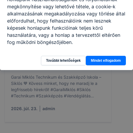
megkönnyítése vagy lehetővé tétele, a cookie-k
alkalmazásának megakadályozása vagy törlése által
előfordulhat, hogy felhasználóink nem lesznek
képesek honlapunk funkcióinak teljes körű
használatára, vagy a honlap a tervezettől eltérően
fog működni böngészőjében.
További lehetőségek
Mindet elfogadom
Nyári szünet 💙
Garai Miklós Technikum és Szakképző Iskola –
Siklós 💙 Kövess minket, hogy ne maradj le a
legfrissebb hírekről! #GaraiMiklós #Siklós
#Technikum #Szakképzés #Vendéglátás
#Kereskedelem #NyáriSzünet #ÉpítsdAJövőd
2026. júl. 23.
admin