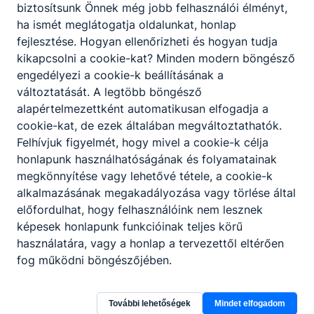
praktikusság és az esztétikusság
biztosítsunk Önnek még jobb felhasználói élményt,
figyelembevételével;
ha ismét meglátogatja oldalunkat, honlap
előkészítő, elkészítő és befejező
fejlesztése. Hogyan ellenőrizheti és hogyan tudja
műveleteket hajt végre;
kikapcsolni a cookie-kat? Minden modern böngésző
árut rendel, árut vesz át, árut raktároz
engedélyezi a cookie-k beállításának a
szakosítva;
változtatását. A legtöbb böngésző
betartja és betartatja a HACCP
alapértelmezettként automatikusan elfogadja a
szabályzatot;
cookie-kat, de ezek általában megváltoztathatók.
anyagi és erkölcsi felelősséget vállal a
Felhívjuk figyelmét, hogy mivel a cookie-k célja
rábízott javakért;
honlapunk használhatóságának és folyamatainak
a konyhatechnológiai eljárásokat
megkönnyítése vagy lehetővé tétele, a cookie-k
tudatosan alkalmazza;
alkalmazásának megakadályozása vagy törlése által
képes a segédszemélyzet munkáját
előfordulhat, hogy felhasználóink nem lesznek
összehangolni, irányítani.
képesek honlapunk funkcióinak teljes körű
használatára, vagy a honlap a tervezettől eltérően
fog működni böngészőjében.
Megosztás
További lehetőségek
Mindet elfogadom