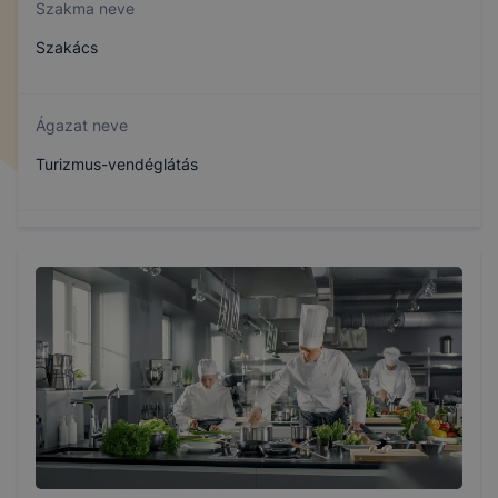
Szakma neve
Szakács
Ágazat neve
Turizmus-vendéglátás
Szakmajegyzék száma
410132305
Képzés időtartama
3 év
Választható szakmairányok: