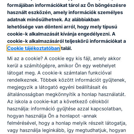
Azoknak a kreatív fiataloknak ajánljuk, akik
formájában információkat tárol az Ön böngészésre
szeretnek alkotni. Folyamatos fejlődésre és
használt eszközén, amely információk személyes
változatos munkára vágynak. A jó szakács
adatnak minősülhetnek. Az alábbiakban
egyénisége felismerhető az általa készített
lehetősége van dönteni arról, hogy mely típusú
ételben.
cookie-k alkalmazását kívánja engedélyezni. A
cookie-k alkalmazásáról teljeskörű információkat a
Cookie tájékoztatóban
talál.
KOMPETENCIAELVÁRÁS
Mi az a cookie? A cookie egy kis fájl, amely akkor
Remek ízérzék, nagy terhelhetőség, jó stressztűrő
kerül a számítógépre, amikor Ön egy webhelyet
képesség, kiváló kommunikációs készség, a
látogat meg. A cookie-k számtalan funkcióval
szakma és a kollégák iránt tanúsított alázat,
rendelkeznek. Többek között információt gyűjtenek,
problémamegoldó képesség, kreativitás,
megjegyzik a látogató egyéni beállításait és
együttműködő képesség.
általánosságban megkönnyítik a honlap használatát.
Az iskola a cookie-kat a következő célokból
használja: információ gyűjtése azzal kapcsolatban,
A SZAKKÉPZETTSÉGGEL RENDELKEZŐ
hogyan használja Ön a honlapot -annak
a vezetőszakács utasításait követve ételt
felmérésével, hogy a honlap melyik részeit látogatja,
készít, tálal, díszít a szakmaiság, a
vagy használja leginkább, így megtudhatjuk, hogyan