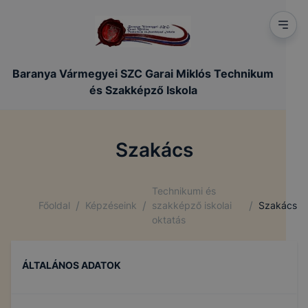
Baranya Vármegyei SZC Garai Miklós Technikum
és Szakképző Iskola
Szakács
Technikumi és
/
/
/
Főoldal
Képzéseink
szakképző iskolai
Szakács
oktatás
ÁLTALÁNOS ADATOK