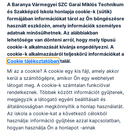
Partnereink
A Baranya Vármegyei SZC Garai Miklós Technikum
és Szakképző Iskola honlapja cookie-k (sütik)
formájában információkat tárol az Ön böngészésre
használt eszközén, amely információk személyes
adatnak minősülhetnek. Az alábbiakban
lehetősége van dönteni arról, hogy mely típusú
cookie-k alkalmazását kívánja engedélyezni. A
cookie-k alkalmazásáról teljeskörű információkat a
Cookie tájékoztatóban
talál.
Mi az a cookie? A cookie egy kis fájl, amely akkor
kerül a számítógépre, amikor Ön egy webhelyet
látogat meg. A cookie-k számtalan funkcióval
rendelkeznek. Többek között információt gyűjtenek,
megjegyzik a látogató egyéni beállításait és
általánosságban megkönnyítik a honlap használatát.
Az iskola a cookie-kat a következő célokból
használja: információ gyűjtése azzal kapcsolatban,
hogyan használja Ön a honlapot -annak