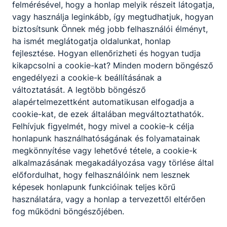
felmérésével, hogy a honlap melyik részeit látogatja,
vagy használja leginkább, így megtudhatjuk, hogyan
biztosítsunk Önnek még jobb felhasználói élményt,
ha ismét meglátogatja oldalunkat, honlap
fejlesztése. Hogyan ellenőrizheti és hogyan tudja
kikapcsolni a cookie-kat? Minden modern böngésző
engedélyezi a cookie-k beállításának a
változtatását. A legtöbb böngésző
alapértelmezettként automatikusan elfogadja a
Baranya Vármegyei SZC Garai Miklós
cookie-kat, de ezek általában megváltoztathatók.
Technikum és Szakképző Iskola
Felhívjuk figyelmét, hogy mivel a cookie-k célja
honlapunk használhatóságának és folyamatainak
megkönnyítése vagy lehetővé tétele, a cookie-k
7800 Siklós Iskola u 10/a
alkalmazásának megakadályozása vagy törlése által
KRÉTA
előfordulhat, hogy felhasználóink nem lesznek
képesek honlapunk funkcióinak teljes körű
Telefon:
+36703992837
használatára, vagy a honlap a tervezettől eltérően
fog működni böngészőjében.
E-mail:
garai.siklos@gmail.com