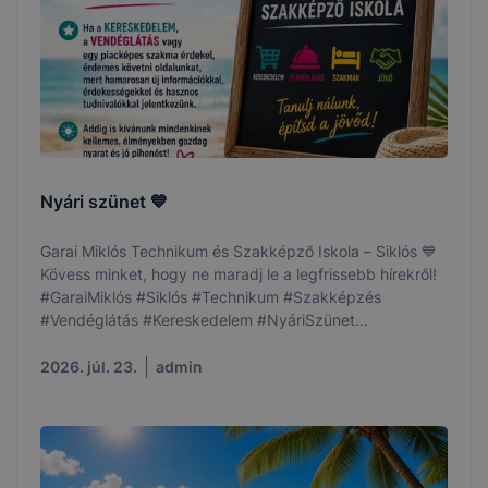
Nyári szünet 💙
Garai Miklós Technikum és Szakképző Iskola – Siklós 💙
Kövess minket, hogy ne maradj le a legfrissebb hírekről!
#GaraiMiklós #Siklós #Technikum #Szakképzés
#Vendéglátás #Kereskedelem #NyáriSzünet
#ÉpítsdAJövőd
2026. júl. 23.
admin