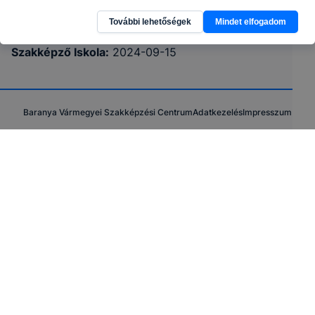
OM azonosító:
203049/005
További lehetőségek
Mindet elfogadom
Baranya Vármegyei SZC Garai Miklós Technikum és
Szakképző Iskola
:
2024-09-15
Baranya Vármegyei Szakképzési Centrum
Adatkezelés
Impresszum