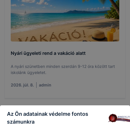
Nyári ügyeleti rend a vakáció alatt
A nyári szünetben minden szerdán 9-12 óra között tart
iskolánk ügyeletet.
2026. júl. 8.
admin
Az Ön adatainak védelme fontos
számunkra