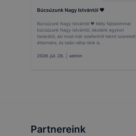
fejlesztése
Búcsúzunk Nagy Istvántól 🖤
Minden mode
legtöbb bö
Búcsúzunk Nagy Istvántól 🖤 Mély fájdalommal
ezek általá
búcsúzunk Nagy Istvántól, iskolánk egykori
célja honl
tanárától, aki most már odafentről tekint szeretett
lehetővé té
éttermére, és talán néha ránk is.
előfordulha
2026. júl. 28.
admin
teljes körű
böngészőjé
Partnereink