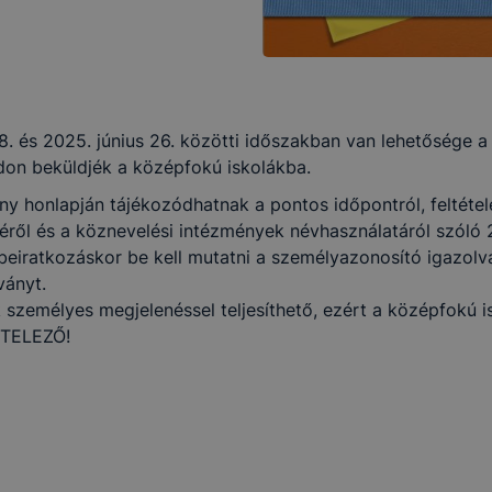
18. és 2025. június 26. közötti időszakban van lehetősége 
don beküldjék a középfokú iskolákba.
y honlapján tájékozódhatnak a pontos időpontról, feltétele
ől és a köznevelési intézmények névhasználatáról szóló 20
beiratkozáskor be kell mutatni a személyazonosító igazolván
ványt.
 személyes megjelenéssel teljesíthető, ezért a középfokú i
TELEZŐ!