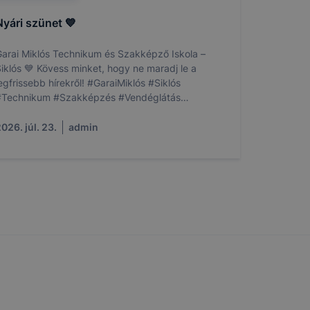
-kat?
Nyári szünet 💙
ztatását. A
kie-kat, de
arai Miklós Technikum és Szakképző Iskola –
ookie-k
iklós 💙 Kövess minket, hogy ne maradj le a
 vagy
gfrissebb hírekről! #GaraiMiklós #Siklós
ése által
#Technikum #Szakképzés #Vendéglátás
kcióinak
#Kereskedelem #NyáriSzünet #ÉpítsdAJövőd
026. júl. 23.
admin
ödni