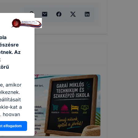
ola
gészésre
tnek. Az
k
körű
re, amikor
elkeznek.
llításait
okie-kat a
n, hogyan
zeit
et elfogadom
ítsunk Önnek
lap