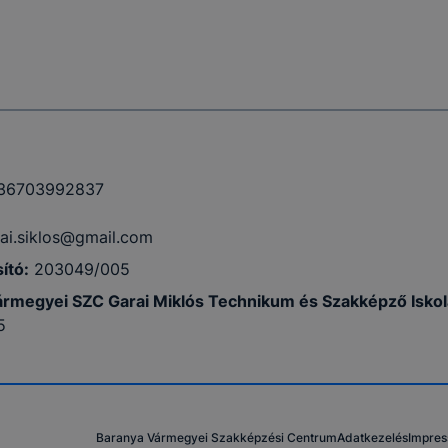
36703992837
ai.siklos@gmail.com
ító:
203049/005
rmegyei SZC Garai Miklós Technikum és Szakképző Iskol
5
Baranya Vármegyei Szakképzési Centrum
Adatkezelés
Impre