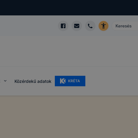
k
Közérdekű adatok
KRÉTA