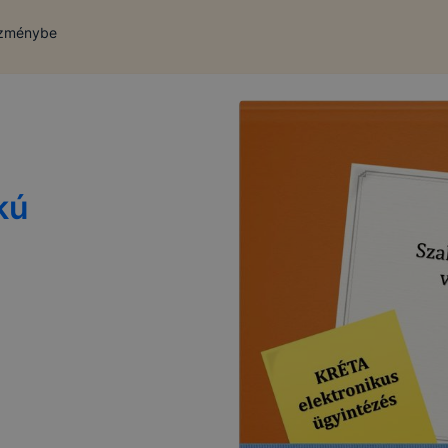
ézménybe
kú