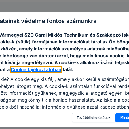
atainak védelme fontos számunkra
Vármegyei SZC Garai Miklós Technikum és Szakképző Isk
ookie-k (sütik) formájában információkat tárol az Ön bön
szközén, amely információk személyes adatnak minősülhe
n lehetősége van dönteni arról, hogy mely típusú cookie-
t kívánja engedélyezni. A cookie-k alkalmazásáról teljes
kat a
Cookie tájékoztatóban
talál.
kie? A cookie egy kis fájl, amely akkor kerül a számítógép
helyet látogat meg. A cookie-k számtalan funkcióval rend
tt információt gyűjtenek, megjegyzik a látogató egyéni beá
sságban megkönnyítik a honlap használatát. Az iskola a co
élokból használja: információ gyűjtése azzal kapcsolatba
n a honlapot -annak felmérésével, hogy a honlap melyik rés
További lehetőségek
Mind
vagy használja leginkább, így megtudhatjuk, hogyan biztos
lhasználói élményt, ha ismét meglátogatja oldalunkat, hon