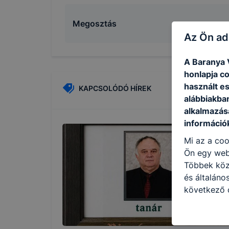
Megosztás
Az Ön ad
A Baranya 
honlapja c
használt e
KAPCSOLÓDÓ HÍREK
alábbiakba
alkalmazásá
információ
Mi az a coo
Ön egy web
Többek közö
és általáno
következő c
használja Ö
látogatja, 
még jobb fe