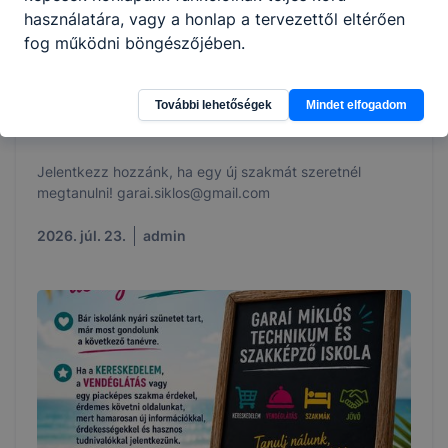
használatára, vagy a honlap a tervezettől eltérően
fog működni böngészőjében.
További lehetőségek
Mindet elfogadom
Felnőtt képzések a Garaiban
Jelentkezz hozzánk, ha egy új szakmát szeretnél
megtanulni! garai.siklos@gmail.com
2026. júl. 23.
admin