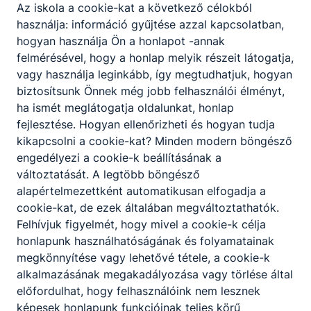
Az iskola a cookie-kat a következő célokból
használja: információ gyűjtése azzal kapcsolatban,
hogyan használja Ön a honlapot -annak
felmérésével, hogy a honlap melyik részeit látogatja,
vagy használja leginkább, így megtudhatjuk, hogyan
Búcsúzunk Nagy Istvántól 🖤
biztosítsunk Önnek még jobb felhasználói élményt,
ha ismét meglátogatja oldalunkat, honlap
Búcsúzunk Nagy Istvántól 🖤 Mély fájdalommal
fejlesztése. Hogyan ellenőrizheti és hogyan tudja
búcsúzunk Nagy Istvántól, iskolánk egykori tanárától,
kikapcsolni a cookie-kat? Minden modern böngésző
aki most már odafentről tekint szeretett éttermére, és
engedélyezi a cookie-k beállításának a
talán néha ránk is.
változtatását. A legtöbb böngésző
alapértelmezettként automatikusan elfogadja a
2026. júl. 28.
admin
cookie-kat, de ezek általában megváltoztathatók.
Felhívjuk figyelmét, hogy mivel a cookie-k célja
honlapunk használhatóságának és folyamatainak
megkönnyítése vagy lehetővé tétele, a cookie-k
alkalmazásának megakadályozása vagy törlése által
előfordulhat, hogy felhasználóink nem lesznek
képesek honlapunk funkcióinak teljes körű