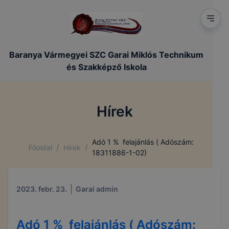
Baranya Vármegyei SZC Garai Miklós Technikum
és Szakképző Iskola
Hírek
Adó 1 % felajánlás ( Adószám:
/
/
Főoldal
Hírek
18311886-1-02)
2023. febr. 23.
Garai admin
Adó 1 % felajánlás ( Adószám: