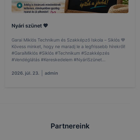
Nyári szünet 💙
Garai Miklós Technikum és Szakképző Iskola – Siklós 💙
Kövess minket, hogy ne maradj le a legfrissebb hírekről!
#GaraiMiklós #Siklós #Technikum #Szakképzés
#Vendéglátás #Kereskedelem #NyáriSzünet
#ÉpítsdAJövőd
2026. júl. 23.
admin
Partnereink