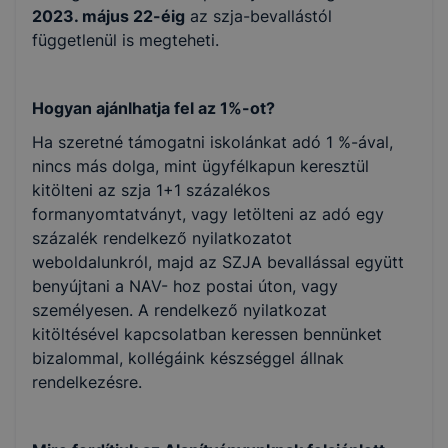
2023. május 22-éig
az szja-bevallástól
függetlenül is megteheti.
Hogyan ajánlhatja fel az 1%-ot?
Ha szeretné támogatni iskolánkat adó 1 %-ával,
nincs más dolga, mint ügyfélkapun keresztül
kitölteni az szja 1+1 százalékos
formanyomtatványt, vagy letölteni az adó egy
százalék rendelkező nyilatkozatot
weboldalunkról, majd az SZJA bevallással együtt
benyújtani a NAV- hoz postai úton, vagy
személyesen. A rendelkező nyilatkozat
kitöltésével kapcsolatban keressen bennünket
bizalommal, kollégáink készséggel állnak
rendelkezésre.