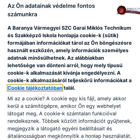
Az Ön adatainak védelme fontos
kuratóriumi elnök
számunkra
A Baranya Vármegyei SZC Garai Miklós Technikum
és Szakképző Iskola honlapja cookie-k (sütik)
formájában információkat tárol az Ön böngészésre
Megosztás
használt eszközén, amely információk személyes
adatnak minősülhetnek. Az alábbiakban
lehetősége van dönteni arról, hogy mely típusú
cookie-k alkalmazását kívánja engedélyezni. A
cookie-k alkalmazásáról teljeskörű információkat a
KAPCSOLÓDÓ HÍREK
Cookie tájékoztatóban
talál.
Mi az a cookie? A cookie egy kis fájl, amely akkor
kerül a számítógépre, amikor Ön egy webhelyet
látogat meg. A cookie-k számtalan funkcióval
rendelkeznek. Többek között információt gyűjtenek,
megjegyzik a látogató egyéni beállításait és
általánosságban megkönnyítik a honlap használatát.