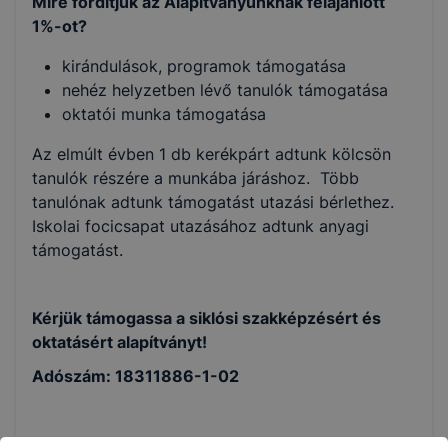
Mire fordítjuk az Alapítványunknak felajánlott
1%-ot?
kirándulások, programok támogatása
nehéz helyzetben lévő tanulók támogatása
oktatói munka támogatása
Az elmúlt évben 1 db kerékpárt adtunk kölcsön
tanulók részére a munkába járáshoz. Több
tanulónak adtunk támogatást utazási bérlethez.
Iskolai focicsapat utazásához adtunk anyagi
támogatást.
Kérjük támogassa a siklósi szakképzésért és
oktatásért alapítványt!
Adószám: 18311886-1-02
Köszönettel: Mikola Lajos József